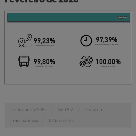
/
/
17 de abril de 2026
By
TAU!
Portal da
/
Transparência
0 Comments