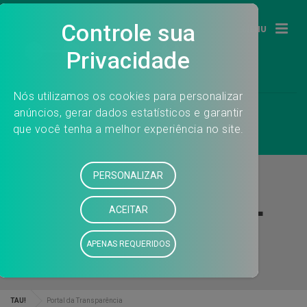
MENU
CATEGORIA:
PORTAL
DA TRANSPARÊNCIA
TAU!
Portal da Transparência