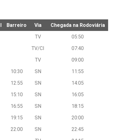
l
Barreiro
Via
Chegada na Rodoviária
l
Barreiro
Via
Chegada na Rodoviária
TV
05:50
TV/CI
07:40
TV
09:00
10:30
SN
11:55
12:55
SN
14:05
15:10
SN
16:05
16:55
SN
18:15
19:15
SN
20:00
22:00
SN
22:45