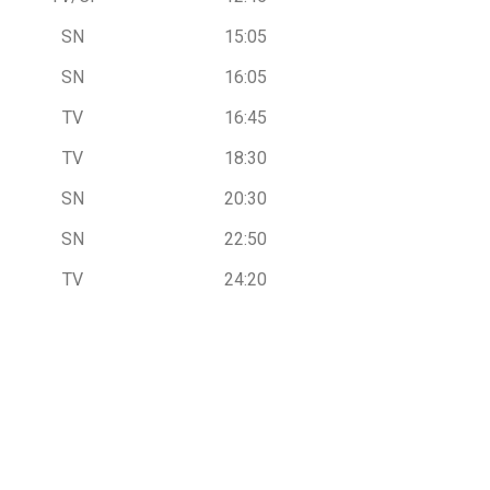
SN
15:05
SN
16:05
TV
16:45
TV
18:30
SN
20:30
SN
22:50
TV
24:20