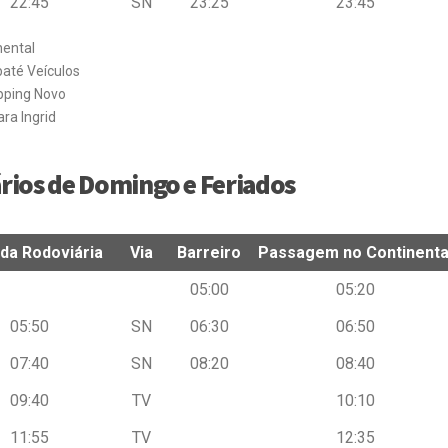
22:45
SN
23:25
23:45
nental
até Veículos
pping Novo
ara Ingrid
rios de Domingo e Feriados
 da Rodoviária
Via
Barreiro
Passagem no Continenta
 da Rodoviária
Via
Barreiro
Passagem no Continenta
05:00
05:20
05:50
SN
06:30
06:50
07:40
SN
08:20
08:40
09:40
TV
10:10
11:55
TV
12:35