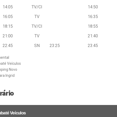
14:05
TV/CI
14:50
16:05
TV
16:35
18:15
TV/CI
18:55
21:00
TV
21:40
22:45
SN
23:25
23:45
nental
até Veículos
pping Novo
ara Ingrid
rário
ubaté Veículos