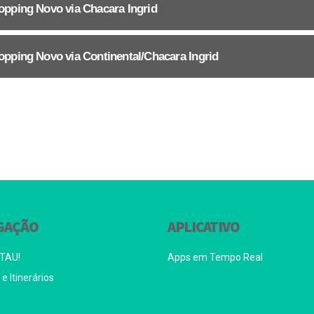
opping Novo via Chacara Ingrid
opping Novo via Continental/Chacara Ingrid
GAÇÃO
APLICATIVO
 TAU!
Apps em Tempo Real
e Itinerários