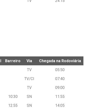
TV
24:15
l
Barreiro
Via
Chegada na Rodoviária
l
Barreiro
Via
Chegada na Rodoviária
TV
05:50
TV/CI
07:40
TV
09:00
10:30
SN
11:55
12:55
SN
14:05