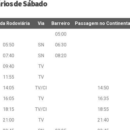
rios de Sábado
 da Rodoviária
Via
Barreiro
Passagem no Continenta
 da Rodoviária
Via
Barreiro
Passagem no Continenta
05:00
05:50
SN
06:30
07:40
SN
08:20
09:40
TV
11:55
TV
14:05
TV/CI
14:50
16:05
TV
16:35
18:15
TV/CI
18:55
21:00
TV
21:40