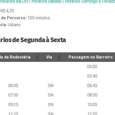
Horários dia Útil
|
Horários Sábado
|
Horários Domingo e Feriad
R$ 4,70
de Percurso:
105 minutos
ria:
Urbano
rios de Segunda à Sexta
da da Rodoviária
Via
Passagem no Barreiro
da da Rodoviária
Via
Passagem no Barreiro
05:00
05:40
06:05
SN
06:45
07:50
SN
08:30
09:25
SN
10:05
11:15
SN
11:55