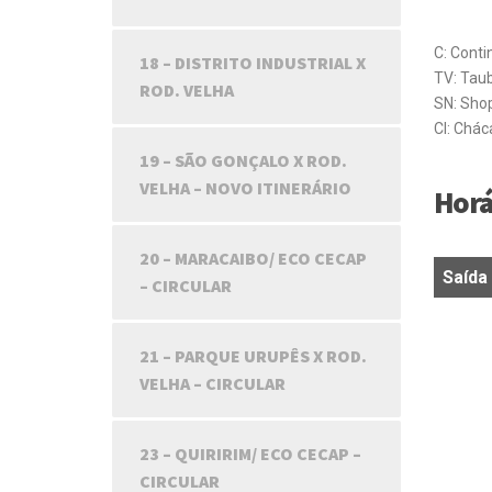
C: Conti
18 – DISTRITO INDUSTRIAL X
TV: Taub
ROD. VELHA
SN: Sho
CI: Chác
19 – SÃO GONÇALO X ROD.
VELHA – NOVO ITINERÁRIO
Horá
20 – MARACAIBO/ ECO CECAP
Saída
– CIRCULAR
Saída
21 – PARQUE URUPÊS X ROD.
VELHA – CIRCULAR
23 – QUIRIRIM/ ECO CECAP –
CIRCULAR