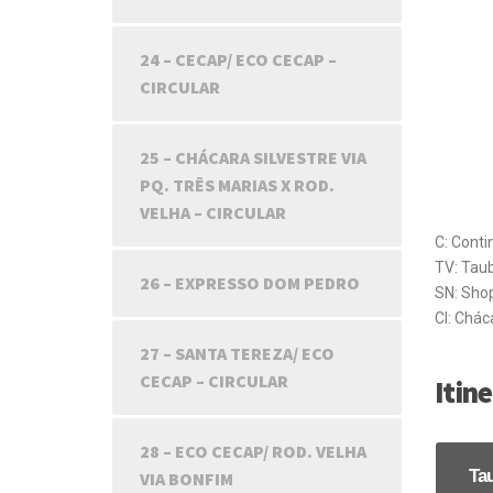
24 – CECAP/ ECO CECAP –
CIRCULAR
25 – CHÁCARA SILVESTRE VIA
PQ. TRÊS MARIAS X ROD.
VELHA – CIRCULAR
C: Conti
TV: Taub
26 – EXPRESSO DOM PEDRO
SN: Sho
CI: Chác
27 – SANTA TEREZA/ ECO
CECAP – CIRCULAR
Itine
28 – ECO CECAP/ ROD. VELHA
Ta
VIA BONFIM