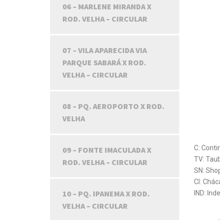
06 – MARLENE MIRANDA X
ROD. VELHA – CIRCULAR
07 – VILA APARECIDA VIA
PARQUE SABARÁ X ROD.
VELHA – CIRCULAR
08 – PQ. AEROPORTO X ROD.
VELHA
C: Conti
09 – FONTE IMACULADA X
TV: Taub
ROD. VELHA – CIRCULAR
SN: Sho
CI: Chác
10 – PQ. IPANEMA X ROD.
IND: Ind
VELHA – CIRCULAR