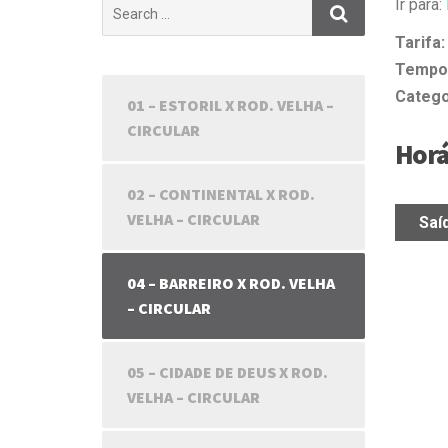
Search
Ir para:
for:
Tarifa:
Tempo 
Catego
01 – ESTORIL X ROD. VELHA –
CIRCULAR
Horá
02 – CONTINENTAL X ROD.
VELHA – CIRCULAR
Saí
Saí
04 – BARREIRO X ROD. VELHA
– CIRCULAR
05 – CIDADE DE DEUS X ROD.
VELHA – CIRCULAR