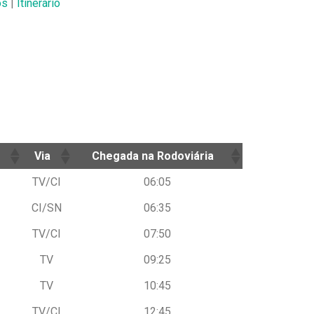
os
|
Itinerário
Via
Chegada na Rodoviária
Via
Chegada na Rodoviária
TV/CI
06:05
CI/SN
06:35
TV/CI
07:50
TV
09:25
TV
10:45
TV/CI
12:45