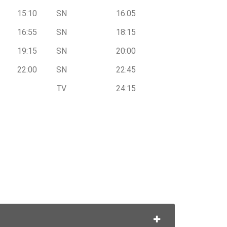
15:10
SN
16:05
16:55
SN
18:15
19:15
SN
20:00
22:00
SN
22:45
TV
24:15