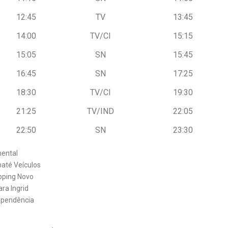
12:45
TV
13:45
14:00
TV/CI
15:15
15:05
SN
15:45
16:45
SN
17:25
18:30
TV/CI
19:30
21:25
TV/IND
22:05
22:50
SN
23:30
nental
até Veículos
pping Novo
ara Ingrid
ependência