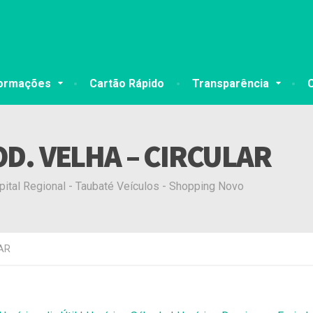
formações
Cartão Rápido
Transparência
OD. VELHA – CIRCULAR
pital Regional - Taubaté Veículos - Shopping Novo
LAR