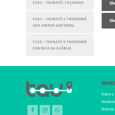
5202 – TAUBATÉ/ CAÇAPAVA
Sh
5203 – TAUBATÉ X TREMEMBÉ
Sh
(VIA JARDIM SANTANA)
5220 – TAUBATÉ X TREMEMBÉ
(VIA BICA DA GLÓRIA)
NAVE
Sobre o
Horários 
Notícias