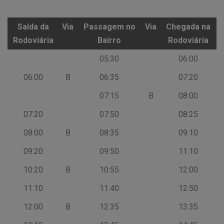
Saída da
Via
Passagem no
Via
Chegada na
Rodoviária
Bairro
Rodoviária
Saída da
Via
Passagem no
Via
Chegada na
05:30
06:00
Rodoviária
Bairro
Rodoviária
06:00
B
06:35
07:20
07:15
B
08:00
07:20
07:50
08:25
08:00
B
08:35
09:10
09:20
09:50
11:10
10:20
B
10:55
12:00
11:10
11:40
12:50
12:00
B
12:35
13:35