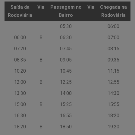
Saída da
Via
Passagem no
Via
Chegada na
Rodoviária
Bairro
Rodoviária
Saída da
Via
Passagem no
Via
Chegada na
05:30
06:00
Rodoviária
Bairro
Rodoviária
06:00
B
06:30
07:00
07:20
07:45
08:15
08:35
B
09:05
09:35
10:20
10:45
11:15
12:00
B
12:25
12:55
13:30
14:00
14:30
15:00
B
15:25
15:55
16:30
16:55
18:20
18:20
B
18:50
19:20