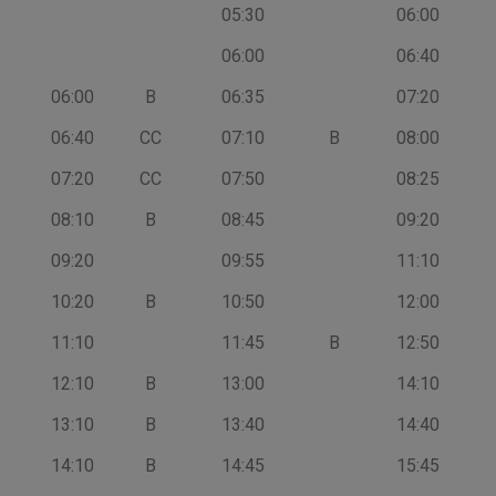
Saída da
Via
Passagem no
Via
Chegada na
05:30
06:00
Rodoviária
Bairro
Rodoviária
06:00
06:40
06:00
B
06:35
07:20
06:40
CC
07:10
B
08:00
07:20
CC
07:50
08:25
08:10
B
08:45
09:20
09:20
09:55
11:10
10:20
B
10:50
12:00
11:10
11:45
B
12:50
12:10
B
13:00
14:10
13:10
B
13:40
14:40
14:10
B
14:45
15:45