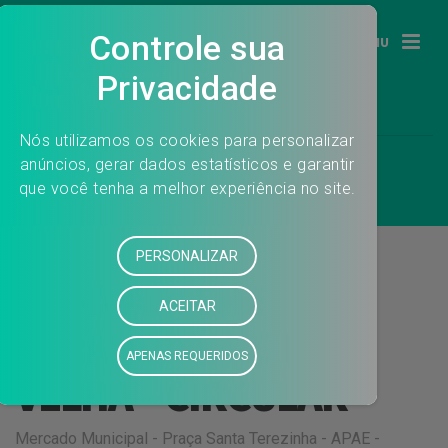
MENU
06 – MARLENE
MIRANDA X ROD.
VELHA – CIRCULAR
Mercado Municipal - Praça Santa Terezinha - APAE -