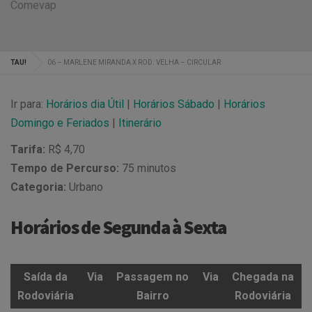
Comevap
TAU!
06 – MARLENE MIRANDA X ROD. VELHA – CIRCULAR
Ir para:
Horários dia Útil
|
Horários Sábado
|
Horários
Domingo e Feriados
|
Itinerário
Tarifa:
R$ 4,70
Tempo de Percurso:
75 minutos
Categoria:
Urbano
Horários de Segunda à Sexta
Saída da
Via
Passagem no
Via
Chegada na
Rodoviária
Bairro
Rodoviária