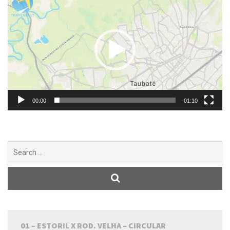
de
vídeo
00:00
01:10
Search
for:
01 – ESTORIL X ROD. VELHA – CIRCULAR