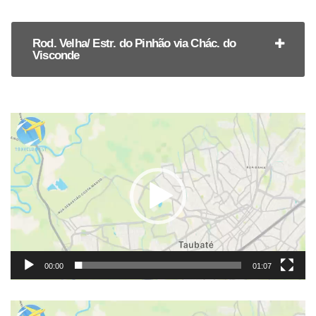
Rod. Velha/ Estr. do Pinhão via Chác. do
Visconde
Tocador
de
vídeo
00:00
01:07
Tocador